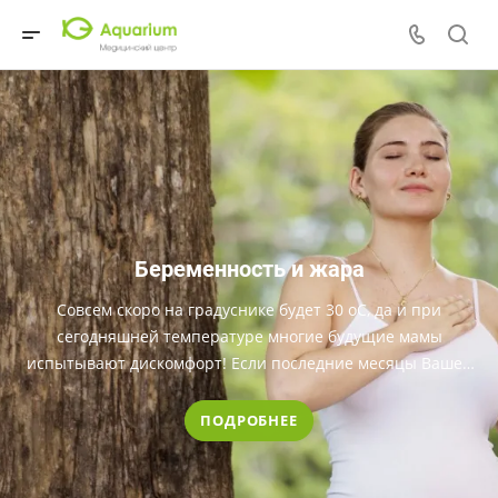
Беременность и жара
Совсем скоро на градуснике будет 30 оС, да и при
сегодняшней температуре многие будущие мамы
испытывают дискомфорт! Если последние месяцы Вашей
беременности выпали на жаркий летний сезон, следует
заранее приготовиться к рискам, связанным с
ПОДРОБНЕЕ
наступлением жары.