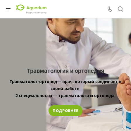
Травматология и ортопедия
Травматолог-ортопед— врач, который соединяет в
своей работе
2 специальности — травматолога и ортопеда.
Травматолог
занимается
лечением травм и фрактур, а ортопед —
ПОДРОБНЕЕ
заболеваниями
опорно-двигательной
системы, врожденными и
приобретенными.