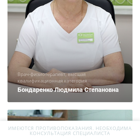
Врач-физиотерапевт, высшая
квалификационная категория
Бондаренко Людмила Степановна
ИМЕЮТСЯ ПРОТИВОПОКАЗАНИЯ. НЕОБХОДИМА
КОНСУЛЬТАЦИЯ СПЕЦИАЛИСТА