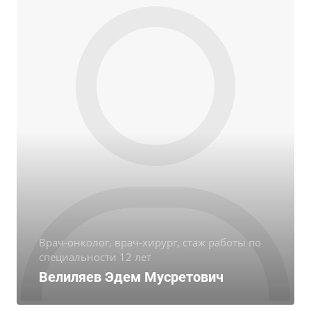
Врач-онколог, врач-хирург, стаж работы по
специальности 12 лет
Велиляев Эдем Мусретович