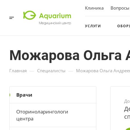
Клиника
Вопросы
УСЛУГИ
ОБОР
Можарова Ольга 
—
—
Главная
Специалисты
Можарова Ольга Андрее
Врачи
До
Д
Оториноларингологи
с
центра