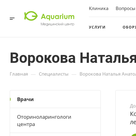
Клиника
Вопросы
УСЛУГИ
ОБОР
Ворокова Наталья
—
—
Главная
Специалисты
Ворокова Наталья Анато
Врачи
До
К
Оториноларингологи
л
центра