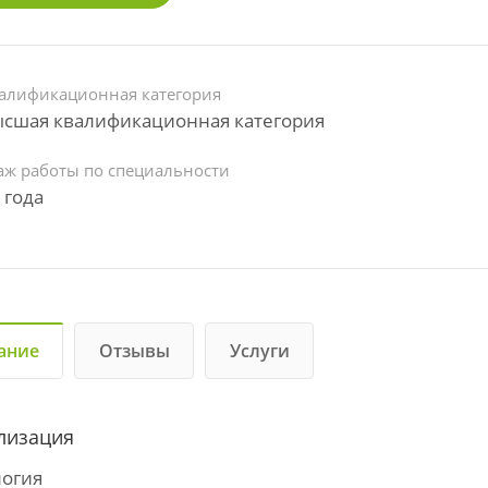
алификационная категория
сшая квалификационная категория
аж работы по специальности
 года
ание
Отзывы
Услуги
лизация
логия