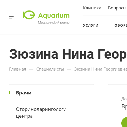
Клиника
Вопросы
УСЛУГИ
ОБОР
Зюзина Нина Геор
—
—
Главная
Специалисты
Зюзина Нина Георгиевн
Врачи
До
В
Оториноларингологи
центра